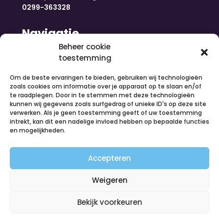
0299-363328
Navigatie
Beheer cookie
toestemming
Home
Nieuws
Om de beste ervaringen te bieden, gebruiken wij technologieën
Over ons
zoals cookies om informatie over je apparaat op te slaan en/of
te raadplegen. Door in te stemmen met deze technologieën
Contact
kunnen wij gegevens zoals surfgedrag of unieke ID's op deze site
Inloggen
verwerken. Als je geen toestemming geeft of uw toestemming
Vacatures
intrekt, kan dit een nadelige invloed hebben op bepaalde functies
en mogelijkheden.
Organiseer een activiteit
Volg ons
Accepteren
Weigeren
Bekijk voorkeuren