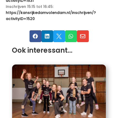
activityID=1531
Inschrijven 15:15 tot 16:45:
https://kansrijkedamvolendam.nl/inschrijven/?
activityID=1520





Ook interessant…