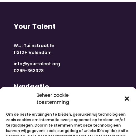
Your Talent
W.J. Tuijnstraat 15
1131 ZH Volendam
info@yourtalent.org
0299-363328
Navigatie
Beheer cookie
toestemming
Home
Nieuws
Om de beste ervaringen te bieden, gebruiken wij technologieën
Over ons
zoals cookies om informatie over je apparaat op te slaan en/of
te raadplegen. Door in te stemmen met deze technologieën
Contact
kunnen wij gegevens zoals surfgedrag of unieke ID's op deze site
Inloggen