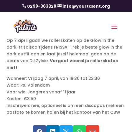
0299-363328
info@yourtalent.org


Op 7 april gaan we rollerskaten op de Glow in the
dark-frisdisco tijdens FRISSA! Trek je beste glow in the
dark outfit aan en laat jezelf helemaal gaan op de
beats van DJ Zylvie.
Vergeet vooral je rollerskates
niet!
Wanneer: Vrijdag 7 april, van 19:30 tot 22:30
Waar: PX, Volendam
Voor wie: Jongeren vanaf 11 jaar
Kosten: €3,50
Inschrijven: nee, optioneel is om een discopas met een
pasfoto te komen halen bij het kantoor van het CBW




