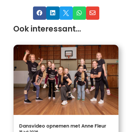





Ook interessant…
Dansvideo opnemen met Anne Fleur
15 juli 2026