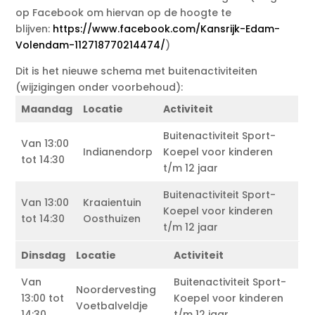
op Facebook om hiervan op de hoogte te
blijven:
https://www.facebook.com/Kansrijk-Edam-
Volendam-112718770214474/
)
Dit is het nieuwe schema met buitenactiviteiten
(wijzigingen onder voorbehoud):
Maandag
Locatie
Activiteit
Buitenactiviteit Sport-
Van 13:00
Indianendorp
Koepel voor kinderen
tot 14:30
t/m 12 jaar
Buitenactiviteit Sport-
Van 13:00
Kraaientuin
Koepel voor kinderen
tot 14:30
Oosthuizen
t/m 12 jaar
Dinsdag
Locatie
Activiteit
Van
Buitenactiviteit Sport-
Noordervesting
13:00 tot
Koepel voor kinderen
Voetbalveldje
14:30
t/m 12 jaar