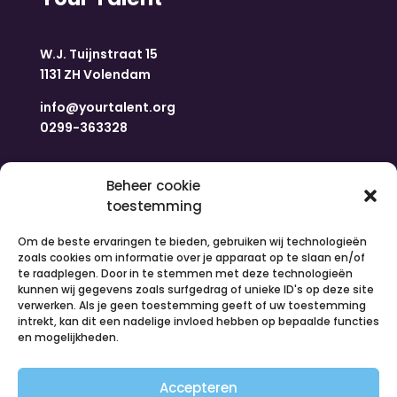
W.J. Tuijnstraat 15
1131 ZH Volendam
info@yourtalent.org
0299-363328
Navigatie
Beheer cookie
toestemming
Home
Om de beste ervaringen te bieden, gebruiken wij technologieën
Nieuws
zoals cookies om informatie over je apparaat op te slaan en/of
Over ons
te raadplegen. Door in te stemmen met deze technologieën
kunnen wij gegevens zoals surfgedrag of unieke ID's op deze site
Contact
verwerken. Als je geen toestemming geeft of uw toestemming
Inloggen
intrekt, kan dit een nadelige invloed hebben op bepaalde functies
Vacatures
en mogelijkheden.
Organiseer een activiteit
Accepteren