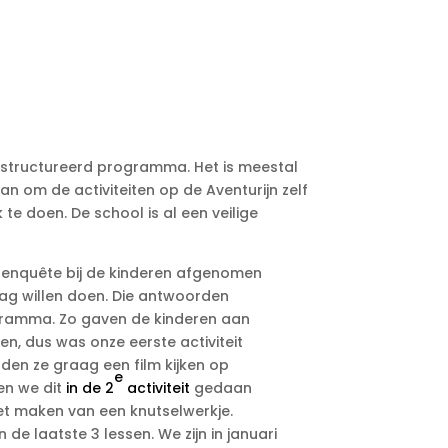
gestructureerd programma. Het is meestal
n om de activiteiten op de Aventurijn zelf
e doen. De school is al een veilige
n enquête bij de kinderen afgenomen
aag willen doen. Die antwoorden
gramma. Zo gaven de kinderen aan
en, dus was onze eerste activiteit
lden ze graag een film kijken op
e
en we dit
in de 2
activiteit
gedaan
t maken van een knutselwerkje.
e laatste 3 lessen. We zijn in januari