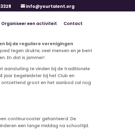
63328
info@yourtalent.org

Organiseer een activiteit
Contact
n bij de reguliere verenigingen
t goed tegen drukte, veel mensen en je bent
en. En dat is jammer!
aansluiting te vinden bij de traditionele
 jaar begeleidster bij het Club en
s ontzettend groot en het aanbod zal nog
een continurooster gehanteerd. De
kinderen een lange middag na schooltijd.