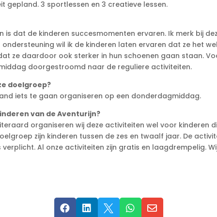
it gepland. 3 sportlessen en 3 creatieve lessen.
den is dat de kinderen succesmomenten ervaren. Ik merk bij deze
 ondersteuning wil ik de kinderen laten ervaren dat ze het we
dat ze daardoor ook sterker in hun schoenen gaan staan. Voor
nmiddag doorgestroomd naar de reguliere activiteiten.
ze doelgroep?
aand iets te gaan organiseren op een donderdagmiddag.
 kinderen van de Aventurijn?
 Uiteraard organiseren wij deze activiteiten wel voor kinderen 
oelgroep zijn kinderen tussen de zes en twaalf jaar. De activit
erplicht. Al onze activiteiten zijn gratis en laagdrempelig. Wi




