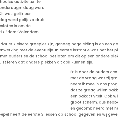
oolse activiteiten te
 donderdagmiddag werd
Dit was gelijk een
ag werd gelijk zo druk
esloten is om de
srijk Edam-Volendam.
dat er kleinere groepjes zijn, genoeg begeleiding is en een 
rking met de Aventurijn. In eerste instantie was het het pla
 met ouders en de school besloten om dit op een andere plek t
st leren dat andere plekken dit ook kunnen zijn.
Er is door de ouders ee
met de vraag wat zij gr
neem ik mee in ons pro
dat ze graag willen bakk
een bakactiviteit. Ook wi
groot scherm, dus hebb
en gecombineerd met he
epel heeft de eerste 3 lessen op school gegeven en wij geven d