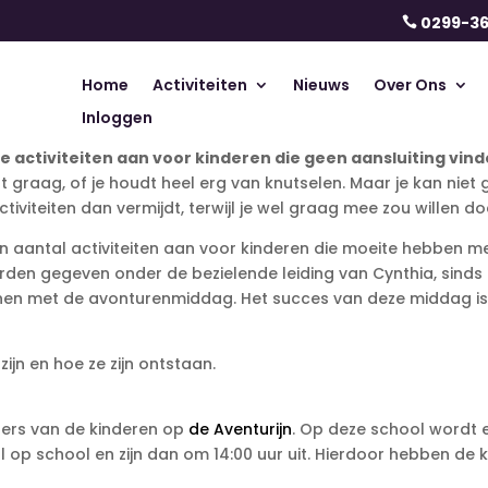
0299-3

Home
Activiteiten
Nieuws
Over Ons
Inloggen
activiteiten aan voor kinderen die geen aansluiting vinde
ort graag, of je houdt heel erg van knutselen. Maar je kan nie
tiviteiten dan vermijdt, terwijl je wel graag mee zou willen do
aantal activiteiten aan voor kinderen die moeite hebben met 
orden gegeven onder de bezielende leiding van Cynthia, sinds 4
gonnen met de avonturenmiddag. Het succes van deze middag i
 zijn en hoe ze zijn ontstaan.
ders van de kinderen op
de Aventurijn
. Op deze school wordt 
 op school en zijn dan om 14:00 uur uit. Hierdoor hebben de 