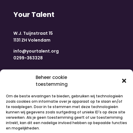
Your Talent
W.J. Tuijnstraat 15
1131 ZH Volendam
info@yourtalent.org
0299-363328
Navigatie
Beheer cookie
toestemming
Home
Om de beste ervaringen te bieden, gebruiken wij technologieën
Nieuws
zoals cookies om informatie over je apparaat op te slaan en/of
Over ons
te raadplegen. Door in te stemmen met deze technologieën
kunnen wij gegevens zoals surfgedrag of unieke ID's op deze site
Contact
verwerken. Als je geen toestemming geeft of uw toestemming
Inloggen
intrekt, kan dit een nadelige invloed hebben op bepaalde functies
Vacatures
en mogelijkheden.