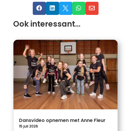





Ook interessant…
Dansvideo opnemen met Anne Fleur
15 juli 2026