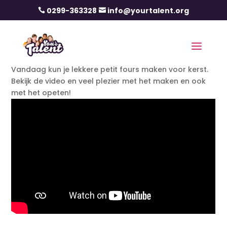
0299-363328
info@yourtalent.org


Vandaag kun je lekkere petit fours maken voor kerst.
Bekijk de video en veel plezier met het maken en ook
met het opeten!