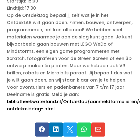
Starttijd: 15:00
Eindtijd: 17:30
Op de OntdekDag bepaal jij zelf wat je in het
OntdekLAB wilt gaan doen. Filmen, bouwen, ontwerpen,
programmeren, het kan allemaal! We hebben veel
materialen waarmee je aan de slag kunt gaan. Je kunt
bijvoorbeeld gaan bouwen met LEGO WeDo of
Mindstorms, een eigen game programmeren met
Scratch, fotograferen voor de Green Screen of een 3D
ontwerp maken én printen. Maar we hebben ook VR
brillen, robots en Micro:bits paraat. Jij bepaalt dus wat
je wilt gaan doen, en wij staan klaar om je te helpen.
Voor avonturiers en padenbaners van 7 t/m 17 jaar.
Deelname is gratis. Meld je aan:
bibliotheekwaterland.nl/Ontdeklab/aanmeldformulieren
ontdekmiddag-.html




