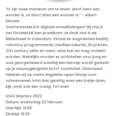
“Er zijn twee manieren om te leven: alsof niets een
wonder is, of alsof álles een wonder is.” ~ Albert
Einstein
Geïnteresseerd in digitale ontwikkelingen? Bij ons in
het OntdekLAB ben je welkom! Je vindt ons in de
Bibliotheek in Volendam. Virtual en Augmented Reality,
robotica, programmeren, mediaproductie, 3D printen,
21st century skills en meer, alles kan en mag ontdekt
worden. Wekelijks worden er activiteiten voor jong en
oud georganiseerd waarbij een beroep wordt gedaan
op je nieuwsgierigheid en/of creativiteit. Daarnaast
hebben wij op vaste dagdelen open inloop voor
volwassenen, kom dan gezellig even een bakje doen,
kijk rond, stel een vraag. Tot snel!
LEGO Masters 2022
Datum: woensdag 23 februari
Starttijd: 14:00
Eindtijd: 16:30