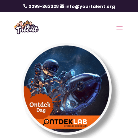
0299-363328
info@yourtalent.org

