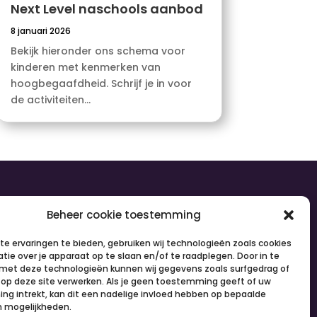
Next Level naschools aanbod
8 januari 2026
Bekijk hieronder ons schema voor
kinderen met kenmerken van
hoogbegaafdheid. Schrijf je in voor
de activiteiten...
olg ons
Beheer cookie toestemming
e ervaringen te bieden, gebruiken wij technologieën zoals cookies
tie over je apparaat op te slaan en/of te raadplegen. Door in te
et deze technologieën kunnen wij gegevens zoals surfgedrag of
s op deze site verwerken. Als je geen toestemming geeft of uw
g intrekt, kan dit een nadelige invloed hebben op bepaalde
n mogelijkheden.