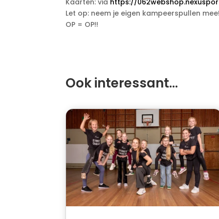
Kaarten: via
https://062webshop.nexusporta
Let op: neem je eigen kampeerspullen mee
OP = OP!!
Ook interessant…