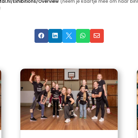
l.nl/Exhibitions/Overview
(neem je kaartje mee om naar bin
!




