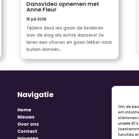
Dansvideo opnemen met
Anne Fleur
15 juli 2026
Tijdens deze les gaan de kinderen
aan de slag als echte dansers! Ze
leren een choreo en gaan lekker naar
buiten dansen...
Navigatie
V
Om de best
Home
om informa
Nieuws
stemmen m
unieke ID'
Over ons
toestemmin
Contact
functies e
Inloggen