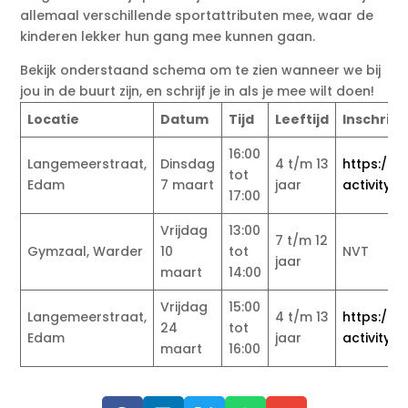
allemaal verschillende sportattributen mee, waar de
kinderen lekker hun gang mee kunnen gaan.
Bekijk onderstaand schema om te zien wanneer we bij
jou in de buurt zijn, en schrijf je in als je mee wilt doen!
Locatie
Datum
Tijd
Leeftijd
Inschrijv
16:00
Langemeerstraat,
Dinsdag
4 t/m 13
https://k
tot
Edam
7 maart
jaar
activityID
17:00
Vrijdag
13:00
7 t/m 12
Gymzaal, Warder
10
tot
NVT
jaar
maart
14:00
Vrijdag
15:00
Langemeerstraat,
4 t/m 13
https://k
24
tot
Edam
jaar
activityI
maart
16:00