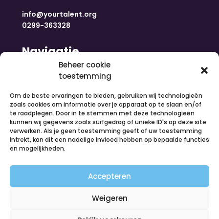
info@yourtalent.org
0299-363328
Navigatie
Beheer cookie
toestemming
Home
Nieuws
Om de beste ervaringen te bieden, gebruiken wij technologieën
Over ons
zoals cookies om informatie over je apparaat op te slaan en/of
te raadplegen. Door in te stemmen met deze technologieën
Contact
kunnen wij gegevens zoals surfgedrag of unieke ID's op deze site
Inloggen
verwerken. Als je geen toestemming geeft of uw toestemming
Vacatures
intrekt, kan dit een nadelige invloed hebben op bepaalde functies
en mogelijkheden.
Organiseer een activiteit
Volg ons
Accepteren
Weigeren