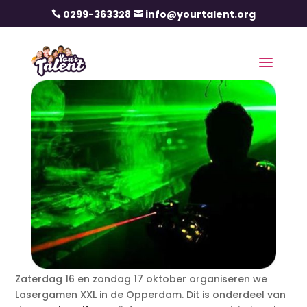
0299-363328
info@yourtalent.org


Zaterdag 16 en zondag 17 oktober organiseren we
Lasergamen XXL in de Opperdam. Dit is onderdeel van