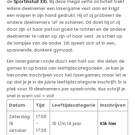
de
Sportinstuif XXL
. Bij deze mega vette activiteit trekt
iedere deelnemer een lasergame vest aan en krijgt
een wapen in zijn hand gedrukt. Hij of zij probeert de
andere deelnemers ‘af’ te schieten. Dit doet hij of zij
door zijn of haar pistool goed te richten en de andere
deelnemer te raken op zijn of haar vest. Je schiet op
de lampjes van de ander. Dit speelt zich af in een,
spannende, donkere gymzaal.
Een lasergame ronde duurt een half uur. We delen de
games in op basis van leeftijdscategorieën. Je kan je
hieronder inschrijven voor het lasergamen, maar let er
op dat je je in de juiste leeftijdscategorie inschrijft. Er is
plek voor 15 deelnemers per speelronde, dus schrijf je
snel in want vol = vol!
Datum
Tijd
Leeftijdscategorie
Inschrijven
Zaterdag
17:00
16
–
10 t/m 14 jaar
Klik hier
oktober
17:30