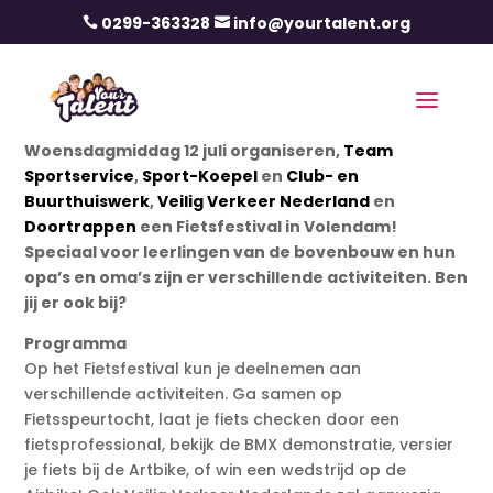
0299-363328
info@yourtalent.org


Woensdagmiddag 12 juli organiseren,
Team
Sportservice
,
Sport-Koepel
en
Club- en
Buurthuiswerk
,
Veilig Verkeer Nederland
en
Doortrappen
een Fietsfestival in Volendam!
Speciaal voor leerlingen van de bovenbouw en hun
opa’s en oma’s zijn er verschillende activiteiten. Ben
jij er ook bij?
Programma
Op het Fietsfestival kun je deelnemen aan
verschillende activiteiten. Ga samen op
Fietsspeurtocht, laat je fiets checken door een
fietsprofessional, bekijk de BMX demonstratie, versier
je fiets bij de Artbike, of win een wedstrijd op de