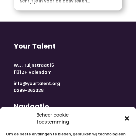
Schrijf je in voor de activiteiten...
Your Talent
W.J. Tuijnstraat 15
1131 ZH Volendam
info@yourtalent.org
0299-363328
Navigatie
Beheer cookie
toestemming
Home
Nieuws
Om de beste ervaringen te bieden, gebruiken wij technologieën