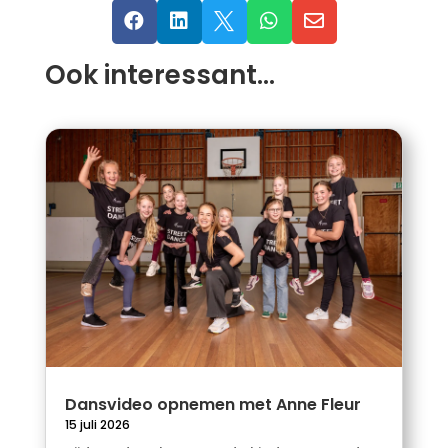





Ook interessant…
Dansvideo opnemen met Anne Fleur
15 juli 2026