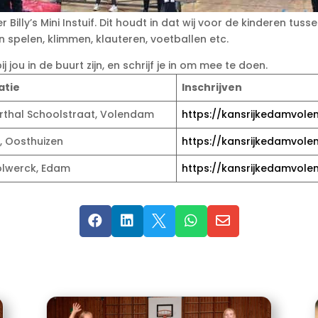
r Billy’s Mini Instuif. Dit houdt in dat wij voor de kinderen tus
n spelen, klimmen, klauteren, voetballen etc.
jou in de buurt zijn, en schrijf je in om mee te doen.
atie
Inschrijven
rthal Schoolstraat, Volendam
https://kansrijkedamvolen
, Oosthuizen
https://kansrijkedamvolen
Bolwerck, Edam
https://kansrijkedamvolen




