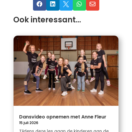





Ook interessant…
Dansvideo opnemen met Anne Fleur
15 juli 2026
Tijdens deze les gaan de kinderen aan de