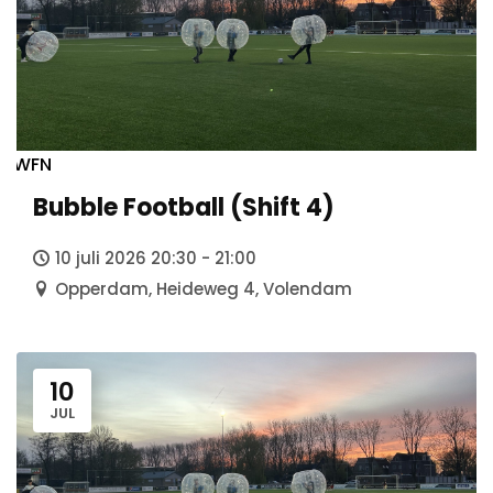
Doel
Algemeen
Anbi status
Foto- en Videomateriaal
Veelgestelde vragen
Klachten
WFN
Vacatures
Bubble Football (Shift 4)
Vrijwilliger worden
10 juli 2026 20:30 - 21:00
Opperdam, Heideweg 4, Volendam
10
JUL