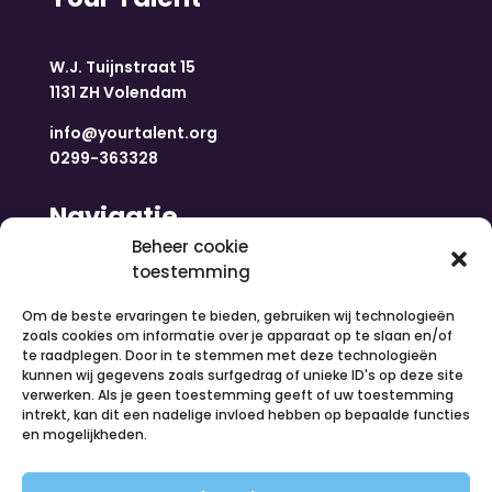
W.J. Tuijnstraat 15
1131 ZH Volendam
info@yourtalent.org
0299-363328
Navigatie
Beheer cookie
toestemming
Home
Nieuws
Om de beste ervaringen te bieden, gebruiken wij technologieën
Over ons
zoals cookies om informatie over je apparaat op te slaan en/of
te raadplegen. Door in te stemmen met deze technologieën
Contact
kunnen wij gegevens zoals surfgedrag of unieke ID's op deze site
Inloggen
verwerken. Als je geen toestemming geeft of uw toestemming
Vacatures
intrekt, kan dit een nadelige invloed hebben op bepaalde functies
en mogelijkheden.
Organiseer een activiteit