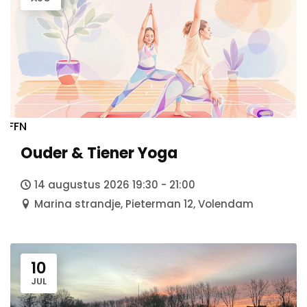
Agenda
FFN
Weekend Fun Nights
Ouder & Tiener Yoga
AFTER
Holidays
14 augustus 2026 19:30 - 21:00
Prikkelarme Activiteiten
Marina strandje, Pieterman 12, Volendam
Next Level
10
JUL
Over Ons