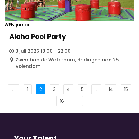
WFN junior
Aloha Pool Party
3 juli 2026 18:00 - 22:00
Zwembad de Waterdam, Harlingenlaan 25,
Volendam
←
1
2
3
4
5
…
14
15
16
→
Your Talent