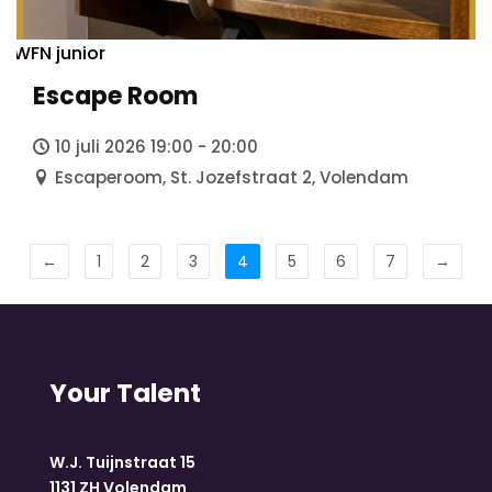
WFN junior
Escape Room
10 juli 2026 19:00 - 20:00
Escaperoom, St. Jozefstraat 2, Volendam
←
1
2
3
4
5
6
7
→
Your Talent
W.J. Tuijnstraat 15
1131 ZH Volendam