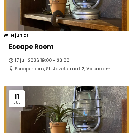
Algemeen
Anbi status
Foto- en Videomateriaal
Veelgestelde vragen
WFN junior
Klachten
Vacatures
Escape Room
Vrijwilliger worden
17 juli 2026 19:00 - 20:00
Escaperoom, St. Jozefstraat 2, Volendam
11
JUL