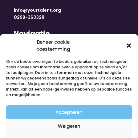
info@yourtalent.org
0299-363328
Navigatie
Beheer cookie
toestemming
Home
Nieuws
Om de beste ervaringen te bieden, gebruiken wij technologieën
Over ons
zoals cookies om informatie over je apparaat op te slaan en/of
te raadplegen. Door in te stemmen met deze technologieën
Contact
kunnen wij gegevens zoals surfgedrag of unieke ID's op deze site
Inloggen
verwerken. Als je geen toestemming geeft of uw toestemming
Vacatures
intrekt, kan dit een nadelige invloed hebben op bepaalde functies
en mogelijkheden.
Organiseer een activiteit
Volg ons
Accepteren
Weigeren