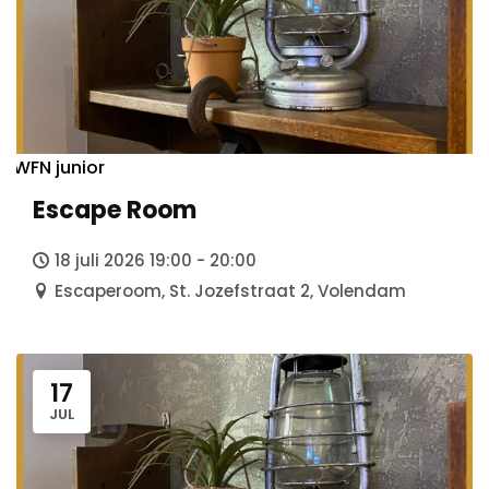
WFN junior
Agenda
Weekend Fun Nights
Escape Room
AFTER
18 juli 2026 19:00 - 20:00
Holidays
Escaperoom, St. Jozefstraat 2, Volendam
Prikkelarme Activiteiten
Next Level
17
JUL
Over Ons
Doel