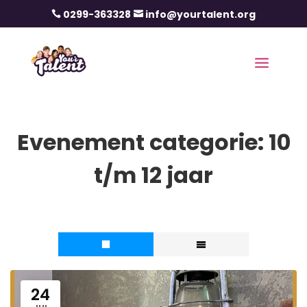
0299-363328
info@yourtalent.org


Evenement categorie:
10
t/m 12 jaar
24