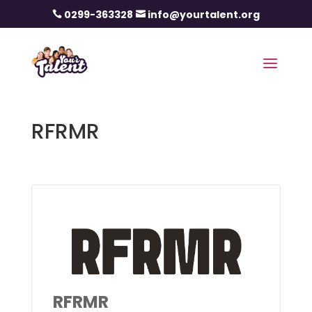
0299-363328
info@yourtalent.org


RFRMR
RFRMR