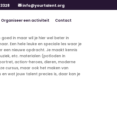
63328
info@yourtalent.org

Organiseer een activiteit
Contact
 goed in maar wil je hier wel beter in
ar. Een hele leuke en speciale les waar je
s er een nieuwe opdracht. Je maakt kennis
uziek, etc. materialen (potloden in
s (portret, action-heroes, dieren, moderne
bij deze cursus, maar ook het maken van
en wat jouw talent precies is, daar kan je