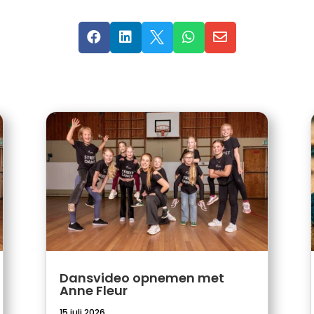





Dansvideo opnemen met
Anne Fleur
15 juli 2026