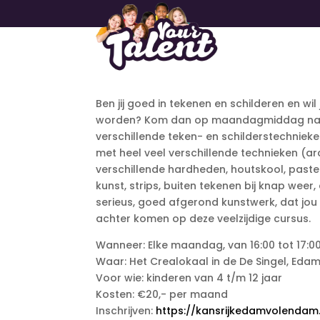
Ben jij goed in tekenen en schilderen en wil
worden? Kom dan op maandagmiddag naar de 
verschillende teken- en schilderstechnieke
met heel veel verschillende technieken (arc
verschillende hardheden, houtskool, pastelkr
kunst, strips, buiten tekenen bij knap weer, 
serieus, goed afgerond kunstwerk, dat jou 
achter komen op deze veelzijdige cursus.
Wanneer: Elke maandag, van 16:00 tot 17:0
Waar: Het Crealokaal in de De Singel, Eda
Voor wie: kinderen van 4 t/m 12 jaar
Kosten: €20,- per maand
Inschrijven:
https://kansrijkedamvolendam.n