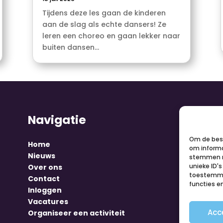
Tijdens deze les gaan de kinderen
aan de slag als echte dansers! Ze
leren een choreo en gaan lekker naar
buiten dansen...
Navigatie
V
Om de best
Home
om informa
Nieuws
stemmen m
unieke ID'
Over ons
toestemmin
Contact
functies e
Inloggen
Vacatures
Acc
Organiseer een activiteit