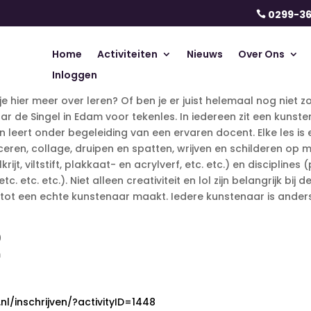
0299-3

Home
Activiteiten
Nieuws
Over Ons
Inloggen
 je hier meer over leren? Of ben je er juist helemaal nog niet zo
Singel in Edam voor tekenles. In iedereen zit een kunstena
n leert onder begeleiding van een ervaren docent. Elke les i
eren, collage, druipen en spatten, wrijven en schilderen op m
ijt, viltstift, plakkaat- en acrylverf, etc. etc.) en discipline
etc. etc. etc.). Niet alleen creativiteit en lol zijn belangrijk 
tot een echte kunstenaar maakt. Iedere kunstenaar is anders 
0
m
l/inschrijven/?activityID=1448