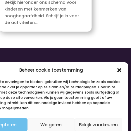
Bekijk hieronder ons schema voor
kinderen met kenmerken van
hoogbegaafdheid. Schrijf je in voor
de activiteiten...
olg ons
Beheer cookie toestemming
e ervaringen te bieden, gebruiken wij technologieën zoals cookies
tie over je apparaat op te slaan en/of te raadplegen. Door in te
et deze technologieën kunnen wij gegevens zoals surfgedrag of
s op deze site verwerken. Als je geen toestemming geeft of uw
g intrekt, kan dit een nadelige invloed hebben op bepaalde
n mogelijkheden.
epteren
Weigeren
Bekijk voorkeuren