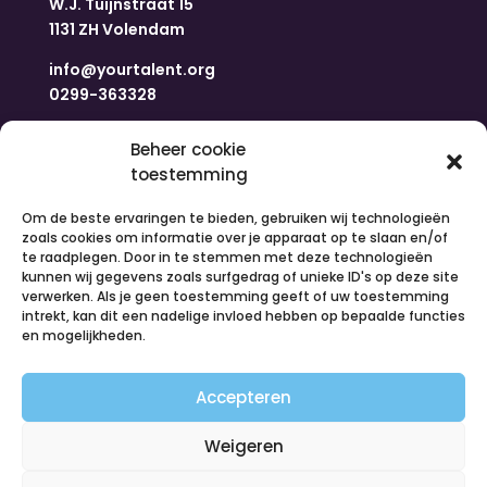
W.J. Tuijnstraat 15
1131 ZH Volendam
info@yourtalent.org
0299-363328
Navigatie
Beheer cookie
toestemming
Om de beste ervaringen te bieden, gebruiken wij technologieën
Home
zoals cookies om informatie over je apparaat op te slaan en/of
Nieuws
te raadplegen. Door in te stemmen met deze technologieën
Over ons
kunnen wij gegevens zoals surfgedrag of unieke ID's op deze site
Contact
verwerken. Als je geen toestemming geeft of uw toestemming
intrekt, kan dit een nadelige invloed hebben op bepaalde functies
Inloggen
en mogelijkheden.
Vacatures
Organiseer een activiteit
Accepteren
Volg ons
Weigeren