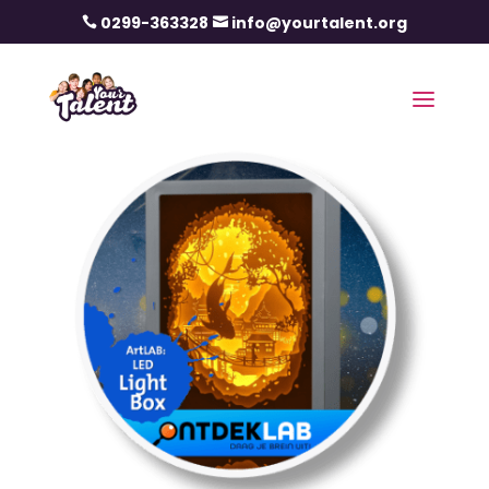
0299-363328
info@yourtalent.org

