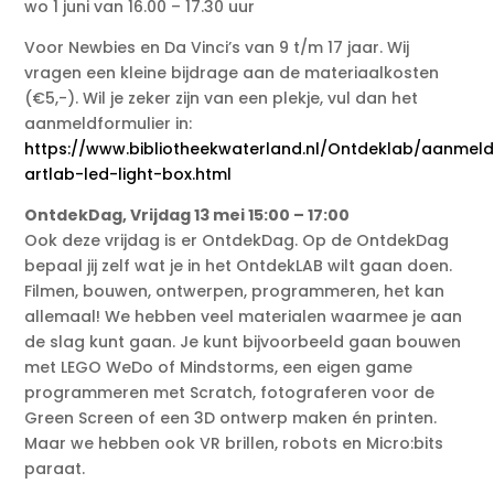
wo 1 juni van 16.00 – 17.30 uur
Voor Newbies en Da Vinci’s van 9 t/m 17 jaar. Wij
vragen een kleine bijdrage aan de materiaalkosten
(€5,-). Wil je zeker zijn van een plekje, vul dan het
aanmeldformulier in:
https://www.bibliotheekwaterland.nl/Ontdeklab/aanmel
artlab-led-light-box.html
OntdekDag, Vrijdag 13 mei 15:00 – 17:00
Ook deze vrijdag is er OntdekDag. Op de OntdekDag
bepaal jij zelf wat je in het OntdekLAB wilt gaan doen.
Filmen, bouwen, ontwerpen, programmeren, het kan
allemaal! We hebben veel materialen waarmee je aan
de slag kunt gaan. Je kunt bijvoorbeeld gaan bouwen
met LEGO WeDo of Mindstorms, een eigen game
programmeren met Scratch, fotograferen voor de
Green Screen of een 3D ontwerp maken én printen.
Maar we hebben ook VR brillen, robots en Micro:bits
paraat.