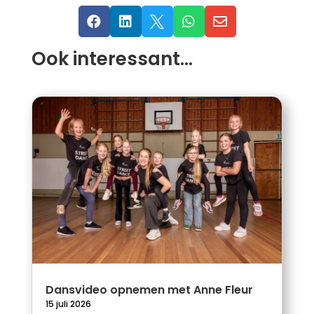





Ook interessant…
Dansvideo opnemen met Anne Fleur
15 juli 2026