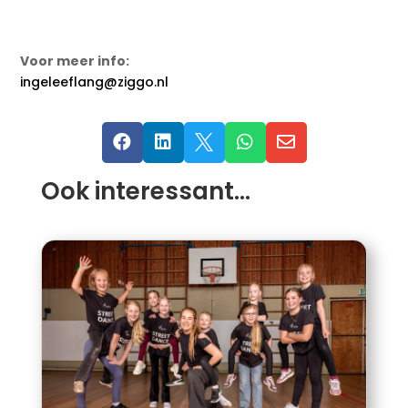
Voor meer info:
ingeleeflang@ziggo.nl





Ook interessant…