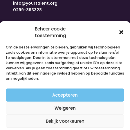
info@yourtalent.org
0299-363328
Navigatie
Beheer cookie
toestemming
Home
Om de beste ervaringen te bieden, gebruiken wij technologieën
Nieuws
zoals cookies om informatie over je apparaat op te slaan en/of
Over ons
te raadplegen. Door in te stemmen met deze technologieën
kunnen wij gegevens zoals surfgedrag of unieke ID's op deze site
Contact
verwerken. Als je geen toestemming geeft of uw toestemming
Inloggen
intrekt, kan dit een nadelige invloed hebben op bepaalde functies
Vacatures
en mogelijkheden.
Organiseer een activiteit
Accepteren
Volg ons
Weigeren
Bekijk voorkeuren