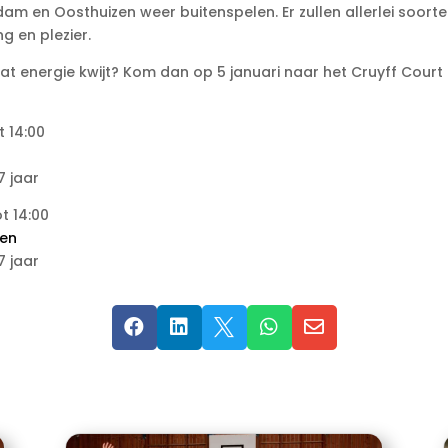
dam en Oosthuizen weer buitenspelen. Er zullen allerlei soort
g en plezier.
at energie kwijt? Kom dan op 5 januari naar het Cruyff Court
t 14:00
7 jaar
t 14:00
zen
7 jaar




