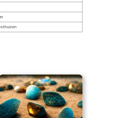
er
osthuizen