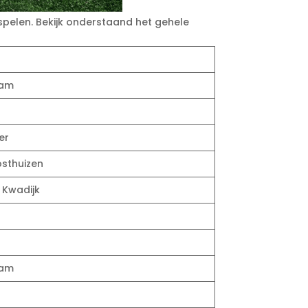
spelen. Bekijk onderstaand het gehele
dam
er
osthuizen
, Kwadijk
dam