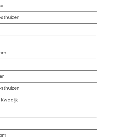
er
osthuizen
dam
er
osthuizen
, Kwadijk
dam