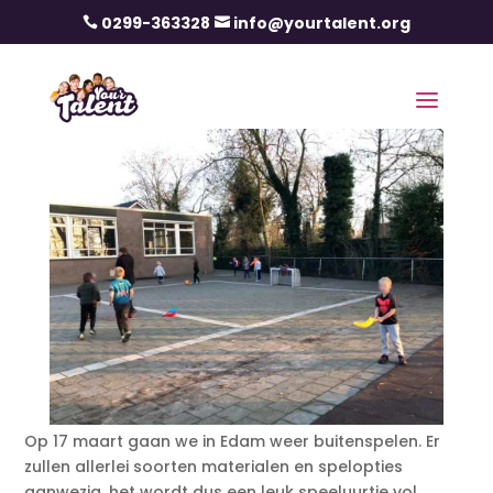
0299-363328
info@yourtalent.org


Op 17 maart gaan we in Edam weer buitenspelen. Er
zullen allerlei soorten materialen en spelopties
aanwezig, het wordt dus een leuk speeluurtje vol