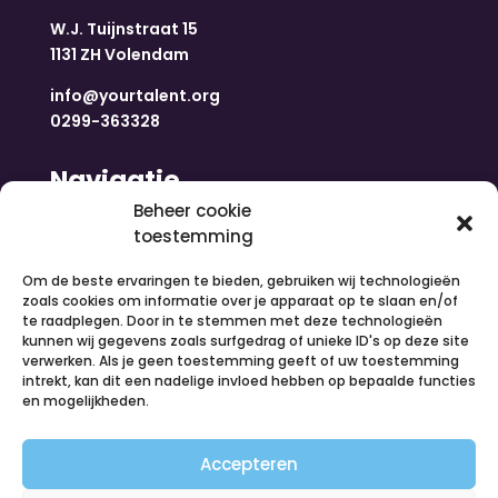
W.J. Tuijnstraat 15
1131 ZH Volendam
info@yourtalent.org
0299-363328
Navigatie
Beheer cookie
toestemming
Home
Nieuws
Om de beste ervaringen te bieden, gebruiken wij technologieën
Over ons
zoals cookies om informatie over je apparaat op te slaan en/of
te raadplegen. Door in te stemmen met deze technologieën
Contact
kunnen wij gegevens zoals surfgedrag of unieke ID's op deze site
Inloggen
verwerken. Als je geen toestemming geeft of uw toestemming
Vacatures
intrekt, kan dit een nadelige invloed hebben op bepaalde functies
en mogelijkheden.
Organiseer een activiteit
Volg ons
Accepteren