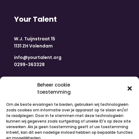
Your Talent
W.J. Tuijnstraat 15
1131 ZH Volendam
info@yourtalent.org
0299-363328
Navigatie
Beheer cookie
toestemming
Home
Om de beste ervaringen te bieden, gebruiken wij technologieën
Nieuws
zoals cookies om informatie over je apparaat op te slaan en/of
Over ons
te raadplegen. Door in te stemmen met deze technologieën
kunnen wij gegevens zoals surfgedrag of unieke ID's op deze site
Contact
verwerken. Als je geen toestemming geeft of uw toestemming
Inloggen
intrekt, kan dit een nadelige invloed hebben op bepaalde functies
Vacatures
en mogelijkheden.