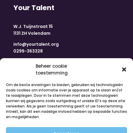
Your Talent
W.J. Tuijnstraat 15
1131 ZH Volendam
info@yourtalent.org
0299-363328
Navigatie
Beheer cookie
toestemming
Om de beste ervaringen te bieden, gebruiken wij technologieën
Home
zoals cookies om informatie over je apparaat op te slaan en/of
Nieuws
te raadplegen. Door in te stemmen met deze technologieën
Over ons
kunnen wij gegevens zoals surfgedrag of unieke ID's op deze site
Contact
verwerken. Als je geen toestemming geeft of uw toestemming
intrekt, kan dit een nadelige invloed hebben op bepaalde functies
Inloggen
en mogelijkheden.
Vacatures
Organiseer een activiteit