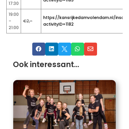
17:30
19:00
https://kansrijkedamvolendam.nl/inschri
–
€2,-
activityID=1182
21:00





Ook interessant…