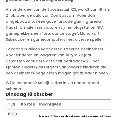
Als onderdeel van de Sportinstuif XXL wordt van 18 t/m
21 oktober de aula van Don Bosco in Volendam
omgebouwd tot een gave “arcade gaming arena”.
Naast formule 1 simulatoren zijn er, playstation FIFA
gameplekken, een “Lets dance stage”, Mario kart,
Subsoccer en gamecomputers met diverse spellen.
Toegang is alleen voor geregistreerde deelnemers!
Voor kinderen en jongeren van 10 t/m 22 jaar.
De kosten voor deze activiteit bedraagt €2,- per
tijdblok.
Ouders/verzorgers van jongere kinderen die
een deelnemer begeleiden mogen gratis naar binnen.
Wil je meedoen? Schrijf je dan in via onderstaand
schema.
Dinsdag 18 oktober
Tijd
Kosten
Inschrijven
19:00
https://kansrijkedamvolendam.nl/inschri