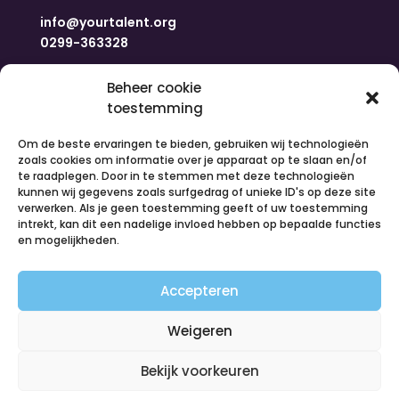
info@yourtalent.org
0299-363328
Navigatie
Beheer cookie
toestemming
Om de beste ervaringen te bieden, gebruiken wij technologieën
Home
zoals cookies om informatie over je apparaat op te slaan en/of
Nieuws
te raadplegen. Door in te stemmen met deze technologieën
Over ons
kunnen wij gegevens zoals surfgedrag of unieke ID's op deze site
Contact
verwerken. Als je geen toestemming geeft of uw toestemming
intrekt, kan dit een nadelige invloed hebben op bepaalde functies
Inloggen
en mogelijkheden.
Vacatures
Organiseer een activiteit
Accepteren
Volg ons
Weigeren
Bekijk voorkeuren