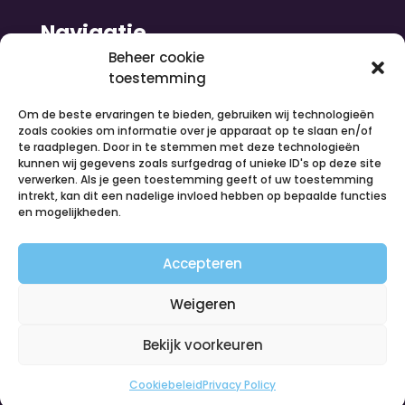
Navigatie
Beheer cookie
toestemming
Home
Nieuws
Om de beste ervaringen te bieden, gebruiken wij technologieën
Over ons
zoals cookies om informatie over je apparaat op te slaan en/of
te raadplegen. Door in te stemmen met deze technologieën
Contact
kunnen wij gegevens zoals surfgedrag of unieke ID's op deze site
Inloggen
verwerken. Als je geen toestemming geeft of uw toestemming
Vacatures
intrekt, kan dit een nadelige invloed hebben op bepaalde functies
en mogelijkheden.
Organiseer een activiteit
Volg ons
Accepteren
Weigeren
Bekijk voorkeuren
Cookiebeleid
Privacy Policy