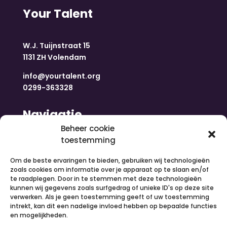
Your Talent
W.J. Tuijnstraat 15
1131 ZH Volendam
info@yourtalent.org
0299-363328
Navigatie
Beheer cookie
toestemming
Home
Nieuws
Om de beste ervaringen te bieden, gebruiken wij technologieën
Over ons
zoals cookies om informatie over je apparaat op te slaan en/of
te raadplegen. Door in te stemmen met deze technologieën
Contact
kunnen wij gegevens zoals surfgedrag of unieke ID's op deze site
Inloggen
verwerken. Als je geen toestemming geeft of uw toestemming
Vacatures
intrekt, kan dit een nadelige invloed hebben op bepaalde functies
en mogelijkheden.
Organiseer een activiteit