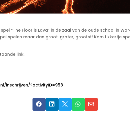
spel “The Floor is Lava” in de zaal van de oude school in Warde
pel spelen maar dan groot, groter, grootst! Kom tikkertje spe
taande link.
l/inschrijven/?activityID=958




