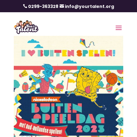
0299-363328
info@yourtalent.org

