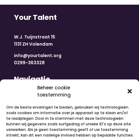
Your Talent
W.J. Tuijnstraat 15
1131 ZH Volendam
info@yourtalent.org
0299-363328
Navigatie
Beheer cookie
toestemming
Home
Nieuws
Om de beste ervaringen te bieden, gebruiken wij technologieën
Over ons
zoals cookies om informatie over je apparaat op te slaan en/of
te raadplegen. Door in te stemmen met deze technologieën
Contact
kunnen wij gegevens zoals surfgedrag of unieke ID's op deze site
Inloggen
verwerken. Als je geen toestemming geeft of uw toestemming
Vacatures
intrekt, kan dit een nadelige invloed hebben op bepaalde functies