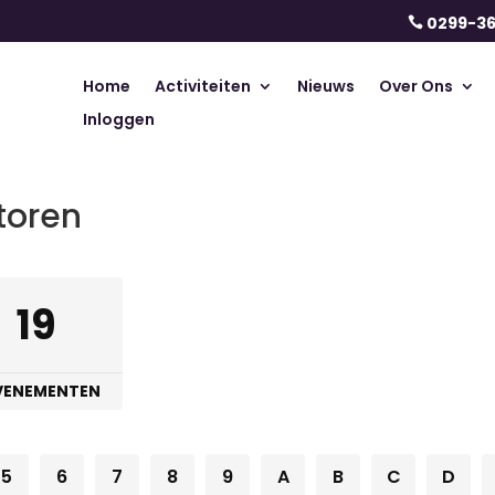
0299-3

Home
Activiteiten
Nieuws
Over Ons
Inloggen
toren
19
EVENEMENTEN
5
6
7
8
9
A
B
C
D