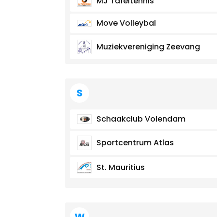
MJ Tafeltennis
Move Volleybal
Muziekvereniging Zeevang
S
Schaakclub Volendam
Sportcentrum Atlas
St. Mauritius
W