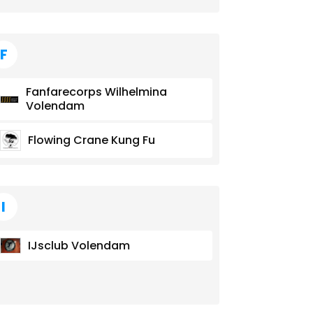
F
Fanfarecorps Wilhelmina
Volendam
Flowing Crane Kung Fu
I
IJsclub Volendam