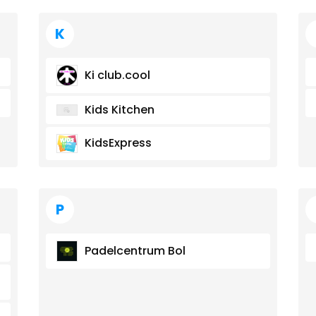
K
Ki club.cool
Kids Kitchen
KidsExpress
P
Padelcentrum Bol