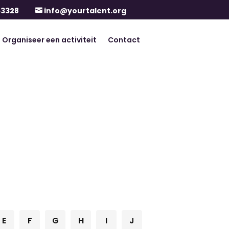
63328
info@yourtalent.org

Organiseer een activiteit
Contact
E
F
G
H
I
J