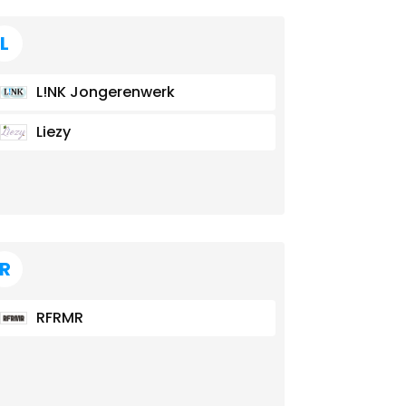
L
L!NK Jongerenwerk
Liezy
R
RFRMR