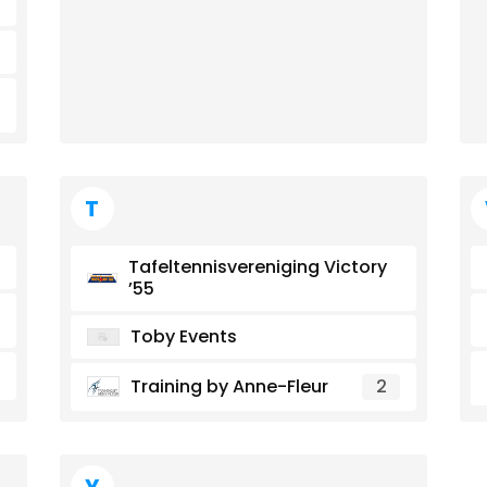
T
Tafeltennisvereniging Victory
’55
Toby Events
Training by Anne-Fleur
2
Y