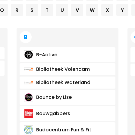
Q
R
S
T
U
V
W
X
Y
B
B-Active
Bibliotheek Volendam
Bibliotheek Waterland
Bounce by Lize
Bouwgabbers
Budocentrum Fun & Fit