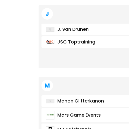
J
J. van Drunen
JSC Toptraining
M
Manon Glitterkanon
Mars Game Events