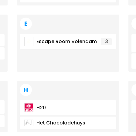
E
Escape Room Volendam
3
H
H20
Het Chocoladehuys