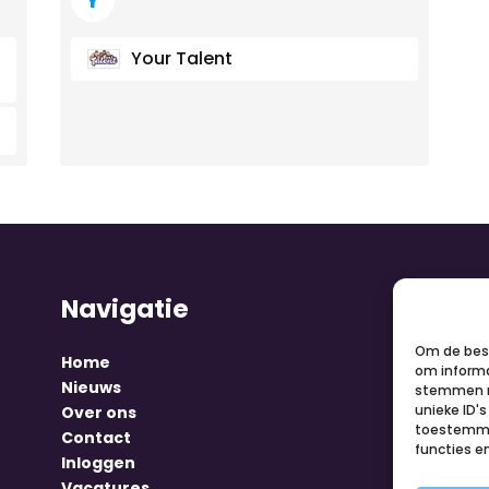
Your Talent
Navigatie
V
Om de best
Home
om informa
Nieuws
stemmen m
unieke ID'
Over ons
toestemmin
Contact
functies e
Inloggen
Vacatures