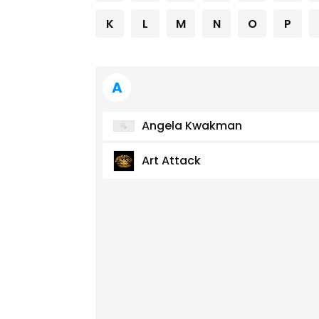
K
L
M
N
O
P
A
Angela Kwakman
Art Attack