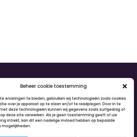
olg ons
Beheer cookie toestemming
e ervaringen te bieden, gebruiken wij technologieën zoals cookies
tie over je apparaat op te slaan en/of te raadplegen. Door in te
et deze technologieën kunnen wij gegevens zoals surfgedrag of
s op deze site verwerken. Als je geen toestemming geeft of uw
g intrekt, kan dit een nadelige invloed hebben op bepaalde
n mogelijkheden.